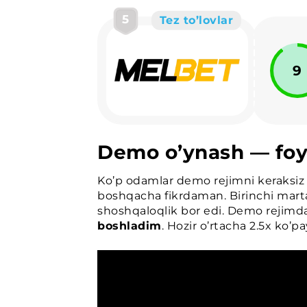
5
Tez to’lovlar
9
Demo o’ynash — foyd
Ko’p odamlar demo rejimni keraksiz 
boshqacha fikrdaman. Birinchi marta
shoshqaloqlik bor edi. Demo rejimda
boshladim
. Hozir o’rtacha 2.5x ko