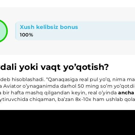
Xush kelibsiz bonus
100%
ali yoki vaqt yo’qotish?
deb hisoblashadi. “Qanaqasiga real pul yo’q, nima ma
 Aviator o’ynaganimda darhol 50 ming so’m yo’qotdim
 bir hafta mashq qilgandan keyin, real o’yinda
ancha 
’paytiruvchida chiqaman, ba’zan 8x-10x ham ushlab qol