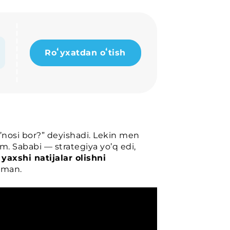
Roʻyxatdan oʻtish
’nosi bor?” deyishadi. Lekin men
. Sababi — strategiya yo’q edi,
yaxshi natijalar olishni
aman.