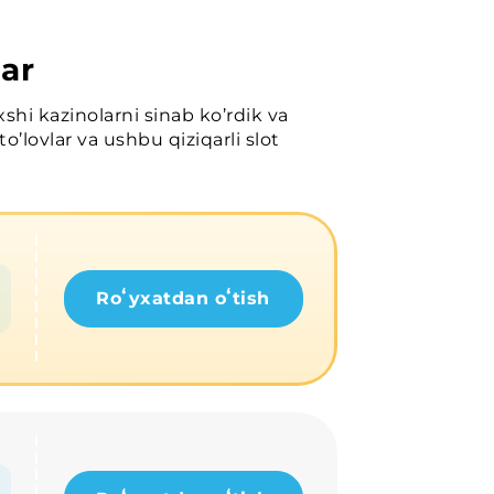
ar
shi kazinolarni sinab ko’rdik va
’lovlar va ushbu qiziqarli slot
Roʻyxatdan oʻtish