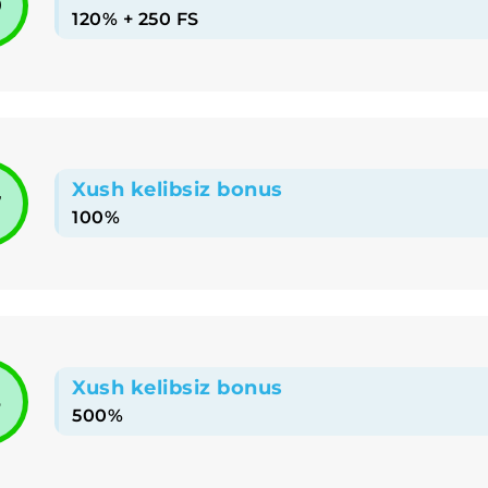
9
120% + 250 FS
Xush kelibsiz bonus
7
100%
Xush kelibsiz bonus
5
500%