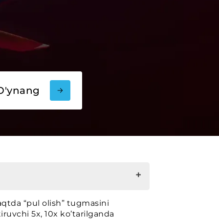
O'ynang
vaqtda “pul olish” tugmasini
iruvchi 5x, 10x ko’tarilganda