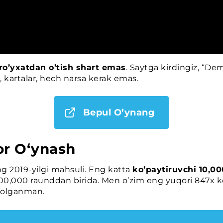
ro’yxatdan o’tish shart emas
. Saytga kirdingiz, “De
 kartalar, hech narsa kerak emas.
Bepul O’ynang
or O‘ynash
 2019-yilgi mahsuli. Eng katta
ko’paytiruvchi 10,0
0,000 raunddan birida. Men o’zim eng yuqori 847x ko
qolganman.