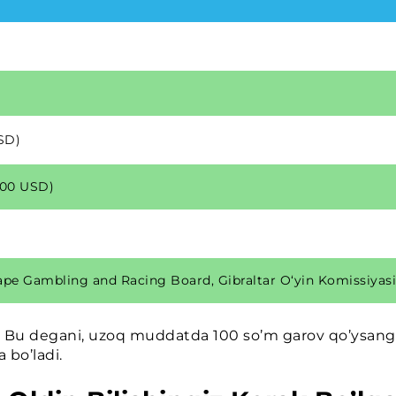
USD)
100 USD)
e Gambling and Racing Board, Gibraltar O‘yin Komissiyasi,
. Bu degani, uzoq muddatda 100 so’m garov qo’ysang
 bo’ladi.