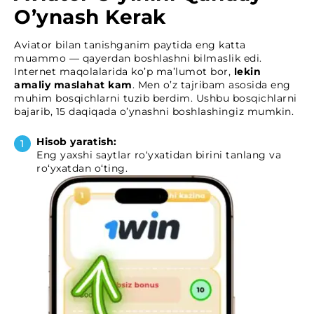
O’ynash Kerak
Aviator bilan tanishganim paytida eng katta
muammo — qayerdan boshlashni bilmaslik edi.
Internet maqolalarida ko’p ma’lumot bor,
lekin
amaliy maslahat kam
. Men o’z tajribam asosida eng
muhim bosqichlarni tuzib berdim. Ushbu bosqichlarni
bajarib, 15 daqiqada o’ynashni boshlashingiz mumkin.
Hisob yaratish:
Eng yaxshi saytlar ro‘yxatidan birini tanlang va
ro‘yxatdan o‘ting.