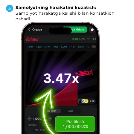
Samolyotning harakatini kuzatish
:
Samolyot harakatga kelishi bilan ko‘rsatkich
oshadi.