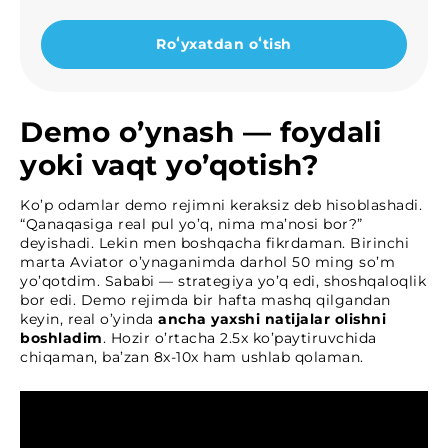
Roʻyxatdan oʻtish
Demo o’ynash — foydali
yoki vaqt yo’qotish?
Ko’p odamlar demo rejimni keraksiz deb hisoblashadi.
“Qanaqasiga real pul yo’q, nima ma’nosi bor?”
deyishadi. Lekin men boshqacha fikrdaman. Birinchi
marta Aviator o’ynaganimda darhol 50 ming so’m
yo’qotdim. Sababi — strategiya yo’q edi, shoshqaloqlik
bor edi. Demo rejimda bir hafta mashq qilgandan
keyin, real o’yinda
ancha yaxshi natijalar olishni
boshladim
. Hozir o’rtacha 2.5x ko’paytiruvchida
chiqaman, ba’zan 8x-10x ham ushlab qolaman.