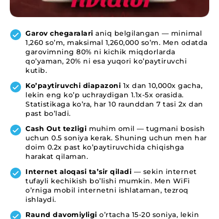
Garov chegaralari
aniq belgilangan — minimal
1,260 so’m, maksimal 1,260,000 so’m. Men odatda
garovimning 80% ni kichik miqdorlarda
qo’yaman, 20% ni esa yuqori ko’paytiruvchi
kutib.
Ko’paytiruvchi diapazoni
1x dan 10,000x gacha,
lekin eng ko’p uchraydigan 1.1x-5x orasida.
Statistikaga ko’ra, har 10 raunddan 7 tasi 2x dan
past bo’ladi.
Cash Out tezligi
muhim omil — tugmani bosish
uchun 0.5 soniya kerak. Shuning uchun men har
doim 0.2x past ko’paytiruvchida chiqishga
harakat qilaman.
Internet aloqasi ta’sir qiladi
— sekin internet
tufayli kechikish bo’lishi mumkin. Men WiFi
o’rniga mobil internetni ishlataman, tezroq
ishlaydi.
Raund davomiyligi
o’rtacha 15-20 soniya, lekin