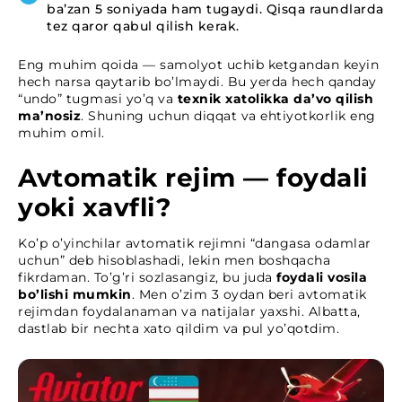
ba’zan 5 soniyada ham tugaydi. Qisqa raundlarda
tez qaror qabul qilish kerak.
Eng muhim qoida — samolyot uchib ketgandan keyin
hech narsa qaytarib bo’lmaydi. Bu yerda hech qanday
“undo” tugmasi yo’q va
texnik xatolikka da’vo qilish
ma’nosiz
. Shuning uchun diqqat va ehtiyotkorlik eng
muhim omil.
Avtomatik rejim — foydali
yoki xavfli?
Ko’p o’yinchilar avtomatik rejimni “dangasa odamlar
uchun” deb hisoblashadi, lekin men boshqacha
fikrdaman. To’g’ri sozlasangiz, bu juda
foydali vosila
bo’lishi mumkin
. Men o’zim 3 oydan beri avtomatik
rejimdan foydalanaman va natijalar yaxshi. Albatta,
dastlab bir nechta xato qildim va pul yo’qotdim.